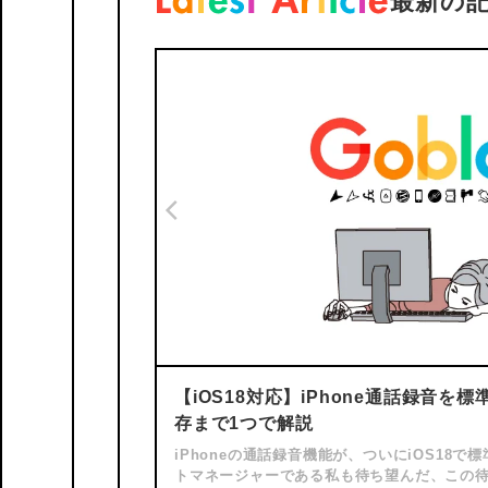
最新の
【iOS18対応】iPhone通話録音
存まで1つで解説
iPhoneの通話録音機能が、ついにiOS18
トマネージャーである私も待ち望んだ、この