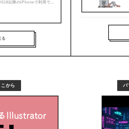
18以降のiPhoneで利用でき
この記事で解決する悩みごとはこ
イルになる 何度添付して送信し
2025年12月25日
見る
ここから
パ