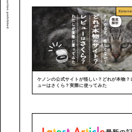
Entertainment
しい？どれが本物？レビ
＜検証写真付き＞
取れない毛穴
ってみた
つの方法を試す