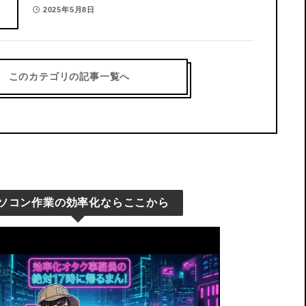
ちら メールに添付したファイルが.datファ
決してきた経験が
2025年5月8日
…
この記事では、Au
2025年12月25日
このカテゴリの記事一覧へ
ソコン作業の効率化ならここから