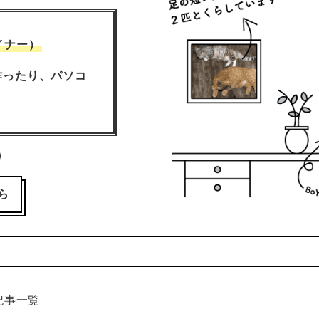
イナー）
作ったり、
パソコ
n
TH
IXTA
ら
記事一覧