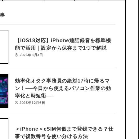
事
Soft/App
【iOS18対応】iPhone通話録音を標準機
能で活用｜設定から保存まで1つで解説
2026年3月3日
効率化オタク事務員の絶対17時に帰るマ
ン！
──今日から使えるパソコン作業の効
率化と時短術──
2025年12月6日
birdへメールを送信すると添付ファイル
<AutoCAD>
ステップ解決
＜iPhone＞eSIM何個まで登録できる？
仕
ファイルをつけてお客さんに送ったんだけど、添付
Autocadでマ
って開けないと言われた。どうすればいいの？
現場でこの「Au
事で複数番号を使い分ける方法