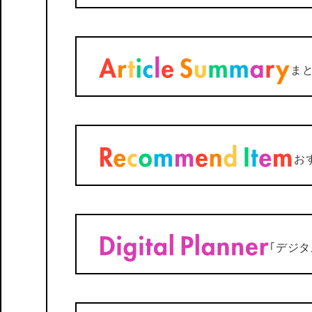
ま
お
｢デジ