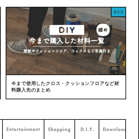
D.I.Y.
Sh
ロアなど材
KindleUnlimited読み放題の無料体験は2回
目も何度でも利用できる！