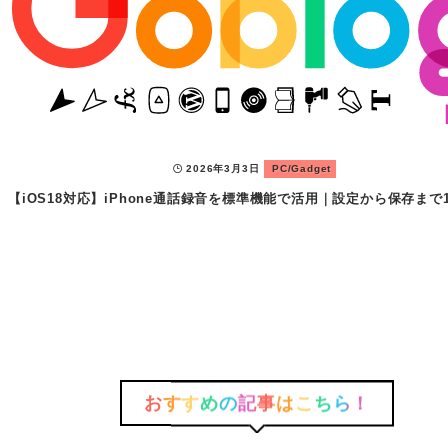
2025年12月6日
2025年12月25日
2025年12月11日
2025年12月25日
2025年11月27日
2026年3月3日
PC/Gadget
PC/Gadget
Soft/App
Soft/App
Soft/App
Soft/App
オタク事務員の絶対17時に帰るマン！
＜Outlook＞
【iOS18対応】iPhone通話録音を標準機能で活用｜設定から保存まで
【即解決】RaycastWindowsQuicklink効率化術｜Googleマップ
<AutoCAD>
【解決策】メールの埋込画像｜きれいに印刷するHTML保存と5つ
Thunderbirdへメールを送信すると添付ファイルが.dat
マルチ引出線の下線が最終行で二重になる原因と1ステッ
──今日から使えるパソコン作業の
おすすめの記事はこちら！