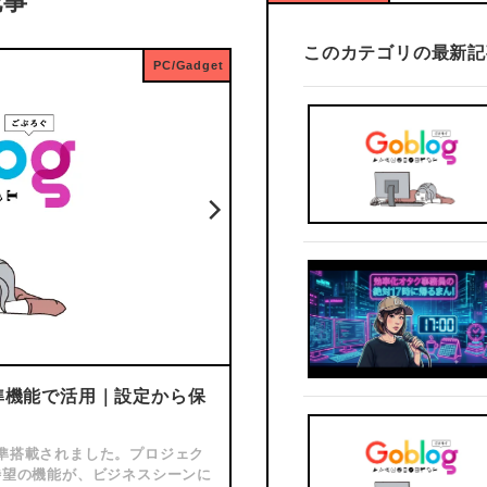
記事
このカテゴリの最新記
PC/Gadget
を標準機能で活用｜設定から保
＜Outlook＞
Thunder
が.datになってしまう
で標準搭載されました。プロジェク
Outlookからメールに添付
待望の機能が、ビジネスシーンに
ファイルが.datファイルにな