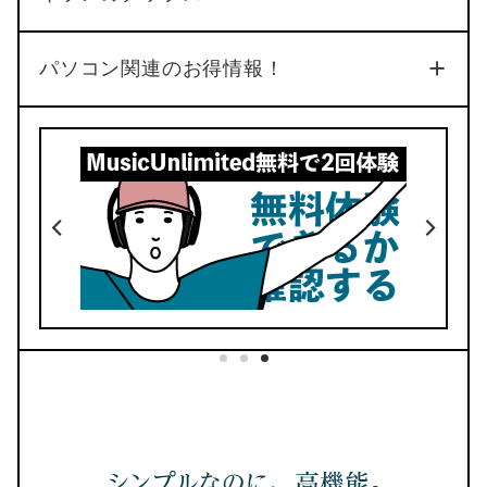
No.34
パソコン関連のお得情報！
4
2
デザイン
価格
10年使える手帳
No.33
1ページにまとまっていて見返しでき
る
六曜・干支があるから便利
365(366)日分のリンクがある