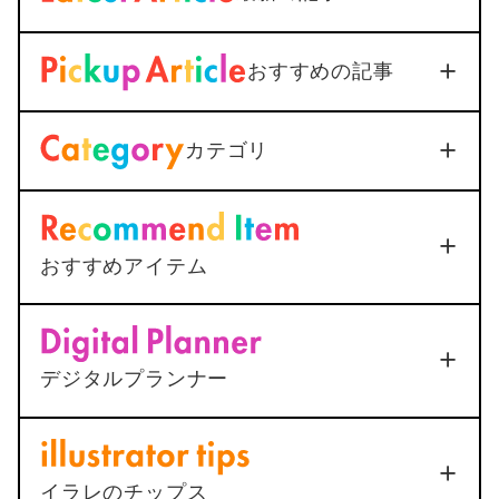
【iOS18対応】iPhone通話
おすすめの記事
録音を標準機能で活用｜設定
から保存まで1つで解説
/App
PC/Gadget
2026年3月3日
カテゴリ
＜Outlook＞
Thunderbirdへ
メールを送信すると添付ファ
イルが.datになってしまう
2025年12月25日
おすすめアイテム
<AutoCAD>
マルチ引出線の
ポチップ
下線が最終行で二重になる原
S） –
<解決＞MacとMagic Keyboardで修飾キー
総合
因と1ステップ解決法
デジタルプランナー
の設定がうまくいかない？
5
2025年12月25日
ポチップ
2022年7月7日
10年手帳「めもりぃ」
品質
機能
4
4
イラレのチップス