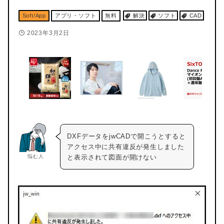
Soft/App
アプリ・ソフト
無料
解決
ソフト
CAD
2023年3月2日
DXFデータをjwCADで開こうとすると
アクセス中に共有違反が発生しました
悩む人
と表示されて図面が開けない