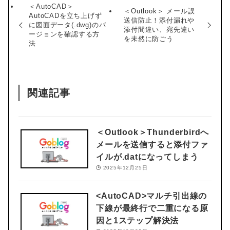
＜AutoCAD＞
＜Outlook＞ メール誤
AutoCADを立ち上げず
送信防止！添付漏れや
に図面データ(.dwg)のバ
添付間違い、宛先違い
ージョンを確認する方
を未然に防ごう
法
関連記事
＜Outlook＞
Thunderbirdへ
メールを送信すると添付ファ
イルが.datになってしまう
2025年12月25日
<AutoCAD>
マルチ引出線の
下線が最終行で二重になる原
因と1ステップ解決法