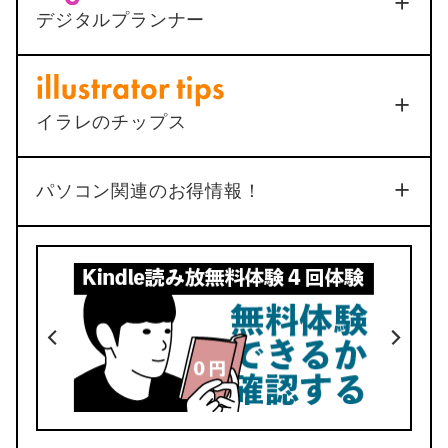
シルバー
因と1ステップ解決法
ポイント申請は絶対に躓く
デジタルプランナー
2025年12月25日
ポチップ
2022年7月22日
動く手帳「ムブプラ」
総合
4
イラレのチップス
品質
機能
3
4
No.34
パソコン関連のお得情報！
4
5
デザイン
価格
No.33
動く手帳が使える