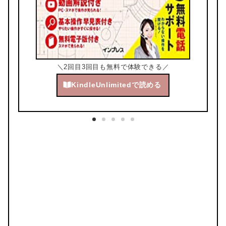
＼2回目3回目も無料で体験できる／
KindleUnlimitedで読める
／