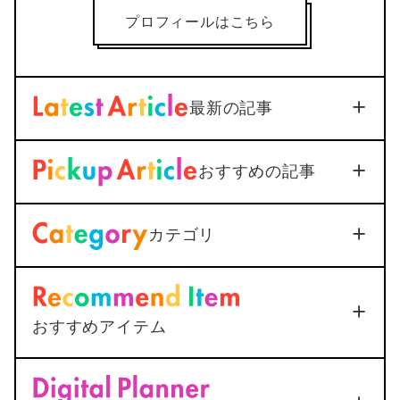
プロフィールはこちら
最新の記事
【iOS18対応】iPhone通話
おすすめの記事
録音を標準機能で活用｜設定
から保存まで1つで解説
Soft/App
2026年3月3日
カテゴリ
＜Outlook＞
Thunderbirdへ
メールを送信すると添付ファ
イルが.datになってしまう
2025年12月25日
おすすめアイテム
<AutoCAD>
マルチ引出線の
Apple Touch ID搭載Magic Keyboard
下線が最終行で二重になる原
(Appleシリコン搭載Mac用) – 日本語（JIS） –
＜無限ループ解決方法＞iPhoneでマイナ