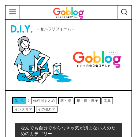
– セルフリフォーム –
D.I.Y.
物件別まとめ
床・壁
扉・襖・障子
工具
インテリア
その他DIY
なんでも自分でやらなきゃ気が済まない人のた
めのカテゴリー