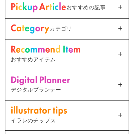
おすすめの記事
録音を標準機能で活用｜設定
から保存まで1つで解説
Soft/App
2026年3月3日
カテゴリ
＜Outlook＞
Thunderbirdへ
メールを送信すると添付ファ
イルが.datになってしまう
2025年12月25日
おすすめアイテム
<AutoCAD>
マルチ引出線の
Apple Touch ID搭載Magic Keyboard
下線が最終行で二重になる原
(Appleシリコン搭載Mac用) – 日本語（JIS） –
＜無限ループ解決方法＞iPhoneでマイナ
シルバー
因と1ステップ解決法
ポイント申請は絶対に躓く
デジタルプランナー
2025年12月25日
ポチップ
2022年7月22日
動く手帳「ムブプラ」
総合
4
イラレのチップス
品質
機能
3
4