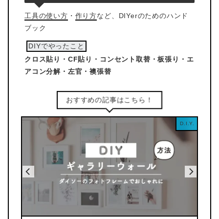
工具の使い方
・
作り方
など、DIYerのためのハンド
ブック
DIYでやったこと
クロス貼り・CF貼り・コンセント取替・板張り・エ
アコン分解・左官・襖張替
おすすめの記事はこちら！
D.I.Y.