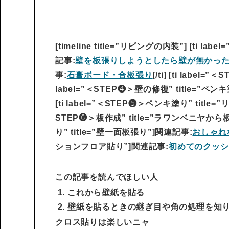
[timeline title=”リビングの内装”] [ti
記事:
壁を板張りしようとしたら壁が無かっ
事:
石膏ボード・合板張り
[/ti] [ti labe
label=”＜STEP❹＞壁の修復” title=”
[ti label=”＜STEP❺＞ペンキ塗り” tit
STEP❻＞板作成” title=”ラワンベニヤから
り” title=”壁一面板張り”]関連記事:
おしゃれ
ションフロア貼り”]関連記事:
初めてのクッシ
この記事を読んでほしい人
これから壁紙を貼る
壁紙を貼るときの継ぎ目や角の処理を知
クロス貼りは楽しいニャ