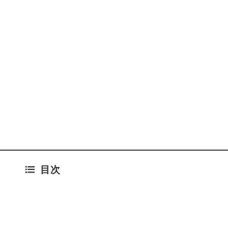
＜無限ループ解決方法＞i
Apple Touch 
イナポイント申請は絶
Keyboard (A
2022年7月22日
Mac用) – 日本語
バー
総
目次
品質
3