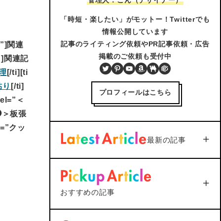
「時短・楽したい」がモットー！Twitterでも
情報公開しています
記事のライティング依頼やPR記事依頼・広告
去”]関連
掲載のご依頼も受付中
復”]関連記
Twitter
Pinterest
YouTube
Amazon
BOOTH
PIXTA
理
[/ti][ti
貼り
[/ti]
プロフィールはこちら
abel=”＜
EP❼＞板張
le=”クッ
最新の記事
【iOS18対応】iPhone通話
録音を標準機能で活用｜設
定から保存まで1つで解説
2026年3月3日
おすすめの記事
Soft/App
PC/Gadget
＜Outlook＞
Thunderbird
へメールを送信すると添付