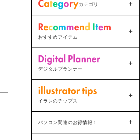
カテゴリ
ファイルが.datになってしま
う
2025年12月25日
<AutoCAD>
マルチ引出線の
おすすめアイテム
下線が最終行で二重になる
原因と1ステップ解決法
Phoneでマ
<解決＞MacとMagic Keyboardで修
ID搭載Magic
2025年12月25日
対に躓く
飾キーの設定がうまくいかない？
ポチップ
ppleシリコン搭載
総合
2022年7月7日
（JIS） – シル
デジタルプランナー
5
動く手帳「ムブプラ」
品質
機能
ポチップ
4
4
合
4
イラレのチップス
No.34
機能
4
2
4
パソコン関連のお得情報！
デザイン
価格