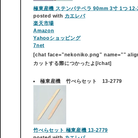
極東産機 ステンパテベラ 90mm 3寸 1つ 12-2
posted with
カエレバ
楽天市場
Amazon
Yahooショッピング
7net
[chat face=”nekoniko.png” name=”” al
カットする際につかったよ[/chat]
極東産機 竹べらセット 13-2779
竹べらセット 極東産機 13-2779
posted with
カエレバ