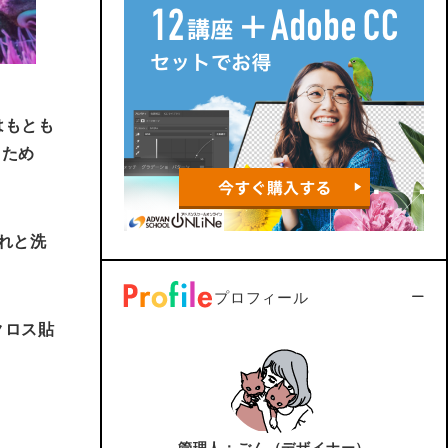
今回はもとも
るため
”]それと洗
プロフィール
私がクロス貼
管理人：ごん（デザイナー）