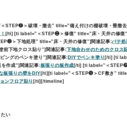
 label=”＜STEP❶＞破壊・撤去” title=”備え付けの棚破壊・畳撤
た！
[/ti] [ti label=”＜STEP❷＞修復” title=”床・天井の修
l=”＜STEP❸＞下地処理” title=”床・天井の修復”]関連記事:
パテ処
ペンキ塗前下地クロス貼り”]関連記事:
下地合わせのためのクロス
le=”リビングのペンキ塗り”]関連記事:
DIYでペンキ塗り
[/ti] [ti l
板を作成”]関連記事:
板張りの板作成
[/ti] [ti label=”＜ST
な板張りの壁をDIY
[/ti][ti label=”＜STEP❽＞CF敷き” tit
ョンフロア貼り
[/ti][/timeline]
りたい