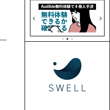
5
価格
No.33
動く手帳が使える
ここでしか買えない
リフィル53種類
デイリーリンク完備
BOOTHでダウンロード
No.32
紹介記事はこちら