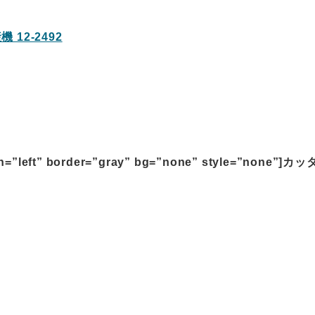
 12-2492
ign=”left” border=”gray” bg=”none” style=”none”]