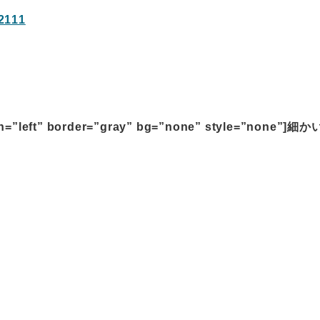
111
ign=”left” border=”gray” bg=”none” style=”none”]