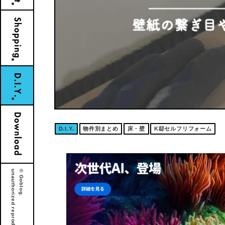
D.I.Y.
物件別まとめ
床・壁
K邸セルフリフォーム