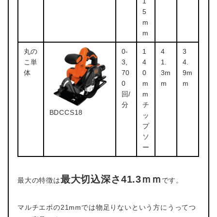
1
5
m
m
丸の
0-
1
4
3
こ単
3,
4
1.
4.
体
70
0
3m
9m
0
m
m
m
回/
m
分
チ
BDCCS18
ッ
プ
ソ
ー
最大切込深さ41.3ｍｍ
最大の特徴は
です。
マルチエボの21mmでは物足りないという方にうってつ