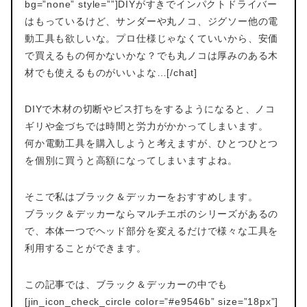
bg=”none” style=””]DIYがすきでインパクトドライバー
はもっているけど、サンダーや丸ノコ、ジグソー他の電
動工具も欲しいな。プロ仕様じゃなくていいから、安価
で買えるもの何かないかな？でも丸ノコは厚みのある木
材でも使えるものがいいよな…[/chat]
DIYで木材の切断やビス打ちをするようになると、ノコ
ギリや金づちでは時間と労力がかかってしまいます。
何か電動工具を購入しようと考えますが、ひとつひとつ
を個別に買うと高額になってしまいますよね。
そこで私はブラック＆デッカーをおすすめします。
ブラック＆デッカーならマルチエボのシリーズがあるの
で、本体一つでヘッド部分を変えるだけで様々な工具を
利用することができます。
この記事では、ブラック＆デッカーの中でも
[jin_icon_check_circle color=”#e9546b” size=”18px”]