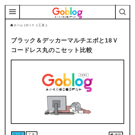
ホーム
D.I.Y.
工具
ブラック＆デッカーマルチエボと18Ｖ
コードレス丸のこセット比較
D.I.Y.
工具
便利