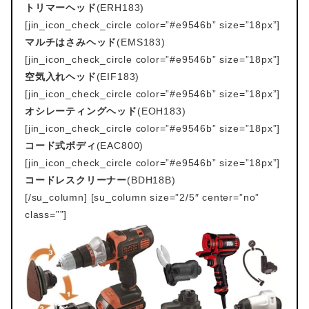
トリマーヘッド
(ERH183)
[jin_icon_check_circle color=”#e9546b” size=”18px”]
マルチはさみヘッド
(EMS183)
[jin_icon_check_circle color=”#e9546b” size=”18px”]
空気入れヘッド
(EIF183)
[jin_icon_check_circle color=”#e9546b” size=”18px”]
オシレーティングヘッド
(EOH183)
[jin_icon_check_circle color=”#e9546b” size=”18px”]
コード式ボディ
(EAC800)
[jin_icon_check_circle color=”#e9546b” size=”18px”]
コードレスクリーナー
(BDH18B)
[/su_column] [su_column size=”2/5″ center=”no”
class=””]