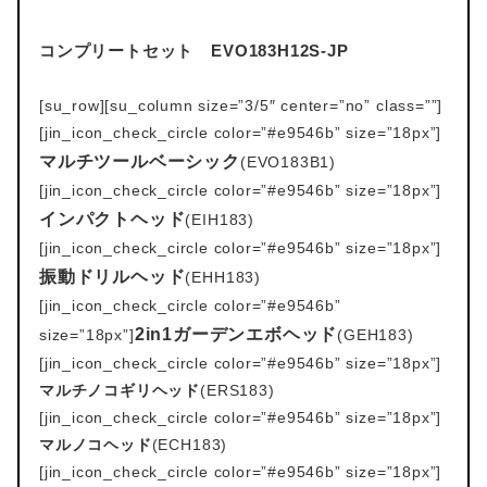
コンプリートセット EVO183H12S-JP
[su_row][su_column size=”3/5″ center=”no” class=””]
[jin_icon_check_circle color=”#e9546b” size=”18px”]
マルチツールベーシック
(EVO183B1)
[jin_icon_check_circle color=”#e9546b” size=”18px”]
インパクトヘッド
(EIH183)
[jin_icon_check_circle color=”#e9546b” size=”18px”]
振動ドリルヘッド
(EHH183)
[jin_icon_check_circle color=”#e9546b”
2in1ガーデンエボヘッド
size=”18px”]
(GEH183)
[jin_icon_check_circle color=”#e9546b” size=”18px”]
マルチノコギリヘッド
(ERS183)
[jin_icon_check_circle color=”#e9546b” size=”18px”]
マルノコヘッド
(ECH183)
[jin_icon_check_circle color=”#e9546b” size=”18px”]