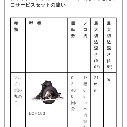
こサービスセットの違い
種
型 番
回
ノ
最
最
類
転
コ
大
大
数
刃
切
切
込
込
深
深
さ
さ
(9
(4
0°)
5°)
マル
0-
外
21
×
チエ
3,
径
m
ボの
40
8
m
丸の
0
5
こ
回/
m
分
m
ECH183
内
径