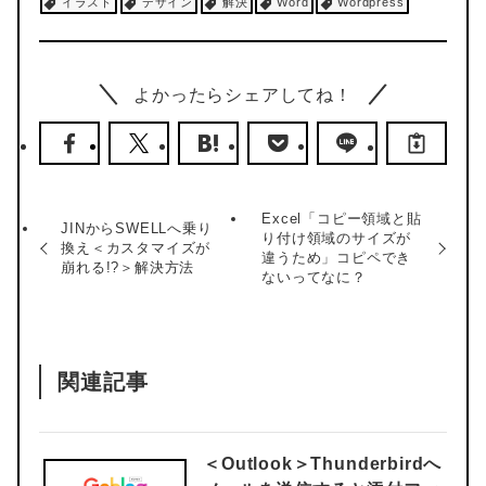
イラスト
デザイン
解決
Word
Wordpress
よかったらシェアしてね！
Excel「コピー領域と貼
JINからSWELLへ乗り
り付け領域のサイズが
換え＜カスタマイズが
違うため」コピペでき
崩れる!?＞解決方法
ないってなに？
関連記事
＜Outlook＞
Thunderbirdへ