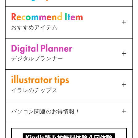
＜Outlook＞
Thunderbirdへ
メールを送信すると添付ファ
イルが.datになってしまう
2025年12月25日
おすすめアイテム
<AutoCAD>
マルチ引出線の
Apple Touch ID搭載Magic Keyboard
下線が最終行で二重になる原
(Appleシリコン搭載Mac用) – 日本語（JIS） –
＜無限ループ解決方法＞iPhoneでマイナ
シルバー
因と1ステップ解決法
ポイント申請は絶対に躓く
デジタルプランナー
2025年12月25日
ポチップ
2022年7月22日
動く手帳「ムブプラ」
総合
4
イラレのチップス
品質
機能
3
4
No.34
パソコン関連のお得情報！
4
5