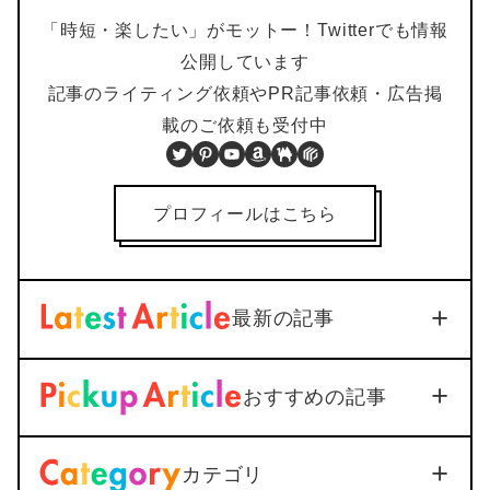
「時短・楽したい」がモットー！Twitterでも情報
公開しています
記事のライティング依頼やPR記事依頼・広告掲
載のご依頼も受付中
Twitter
Pinterest
YouTube
Amazon
BOOTH
PIXTA
プロフィールはこちら
最新の記事
【iOS18対応】iPhone通話
おすすめの記事
録音を標準機能で活用｜設定
から保存まで1つで解説
Soft/App
2026年3月3日
カテゴリ