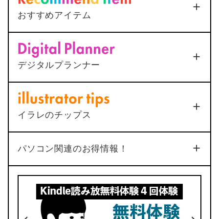
イルが.datになってしまう
2025年12月25日
おすすめアイテム
<AutoCAD>
マルチ引出線の
Apple Touch ID搭載Magic Keyboard
下線が最終行で二重になる原
(Appleシリコン搭載Mac用) – 日本語（JIS） –
＜無限ループ解決方法＞iPhoneでマイナ
シルバー
因と1ステップ解決法
ポイント申請は絶対に躓く
デジタルプランナー
2025年12月25日
ポチップ
2022年7月22日
動く手帳「ムブプラ」
総合
4
イラレのチップス
品質
機能
3
4
No.34
パソコン関連のお得情報！
4
5
デザイン
価格