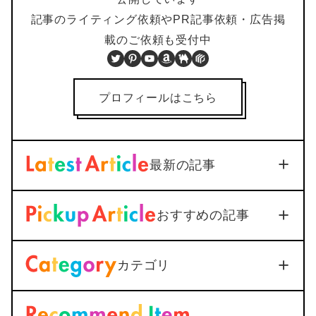
記事のライティング依頼やPR記事依頼・広告掲
載のご依頼も受付中
Twitter
Pinterest
YouTube
Amazon
BOOTH
PIXTA
プロフィールはこちら
最新の記事
【iOS18対応】iPhone通話
おすすめの記事
録音を標準機能で活用｜設定
から保存まで1つで解説
Soft/App
2026年3月3日
カテゴリ
＜Outlook＞
Thunderbirdへ
メールを送信すると添付ファ