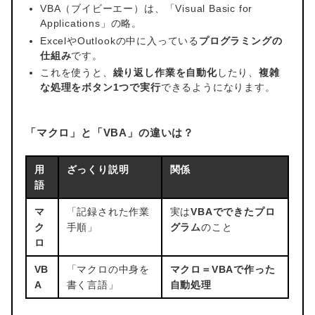
VBA（ブイビーエー）は、「Visual Basic for
Applications」の略。
ExcelやOutlookの中に入っている
プログラミングの
仕組み
です。
これを使うと、
繰り返し作業を自動化
したり、
複雑
な処理をボタン1つで実行
できるようになります。
「マクロ」と「VBA」の違いは？
用
ざっくり説明
関係
語
マ
「記録された作業
実は
VBAでできたプロ
ク
手順」
グラム
のこと
ロ
VB
「マクロの中身を
マクロ＝VBAで作った
A
書く言語」
自動処理