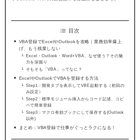
目次
VBA登録でExcelやOutlookを攻略｜業務効率爆上
げ、もう残業しない
Excel・Outlook・Word×VBA、なぜ使う？その魅
力を深掘り
そもそも「VBA」ってなに？
ExcelやOutlookでVBAを登録する方法
Step1：開発タブを表示してVBE起動する（初回の
み設定）
Step2：標準モジュール挿入からコード記述、コピ
ペで簡単登録
Step3：マクロ有効ブックにして保存する(Outlook
以外)
まとめ：VBA登録で仕事がぐっとラクになる！