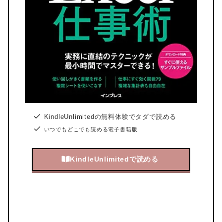
KindleUnlimitedの無料体験でタダで読める
いつでもどこでも読める電子書籍版
KindleUnlimitedで読める