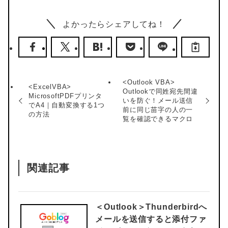
よかったらシェアしてね！
<Outlook VBA>
<ExcelVBA>
Outlookで同姓宛先間違
MicrosoftPDFプリンタ
いを防ぐ！メール送信
でA4｜自動変換する1つ
前に同じ苗字の人の一
の方法
覧を確認できるマクロ
関連記事
＜Outlook＞
Thunderbirdへ
メールを送信すると添付ファ