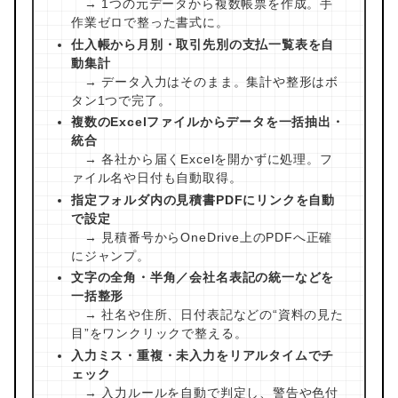
→ 1つの元データから複数帳票を作成。手
作業ゼロで整った書式に。
仕入帳から月別・取引先別の支払一覧表を自
動集計
→ データ入力はそのまま。集計や整形はボ
タン1つで完了。
複数のExcelファイルからデータを一括抽出・
統合
→ 各社から届くExcelを開かずに処理。フ
ァイル名や日付も自動取得。
指定フォルダ内の見積書PDFにリンクを自動
で設定
→ 見積番号からOneDrive上のPDFへ正確
にジャンプ。
文字の全角・半角／会社名表記の統一などを
一括整形
→ 社名や住所、日付表記などの“資料の見た
目”をワンクリックで整える。
入力ミス・重複・未入力をリアルタイムでチ
ェック
→ 入力ルールを自動で判定し、警告や色付