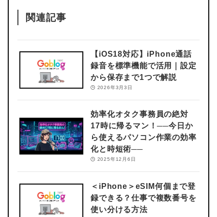
関連記事
【iOS18対応】iPhone通話
録音を標準機能で活用｜設定
から保存まで1つで解説
2026年3月3日
効率化オタク事務員の絶対
17時に帰るマン！
──今日か
ら使えるパソコン作業の効率
化と時短術──
2025年12月6日
＜iPhone＞eSIM何個まで登
録できる？
仕事で複数番号を
使い分ける方法