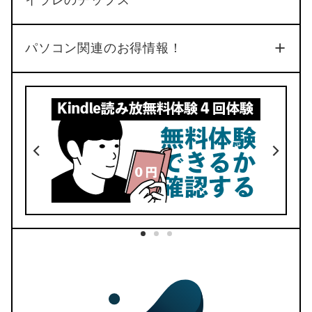
イラレのチップス
No.34
パソコン関連のお得情報！
4
2
デザイン
価格
No.33
今どきデザインでオシャレ
でき
リフィルは豊富な50種類以上
好きなページにとべるリンク機能
デイリーへのリンクも完備
BOOTHでダウンロード