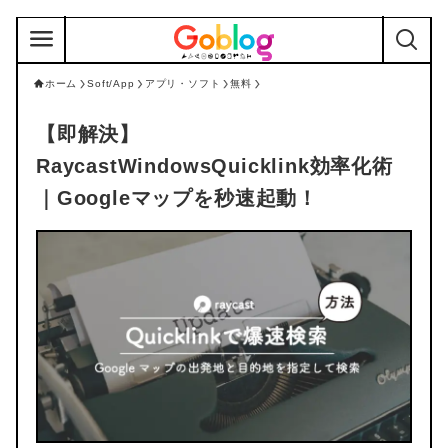
ホーム
Soft/App
アプリ・ソフト
無料
【即解決】
RaycastWindowsQuicklink効率化術
｜Googleマップを秒速起動！