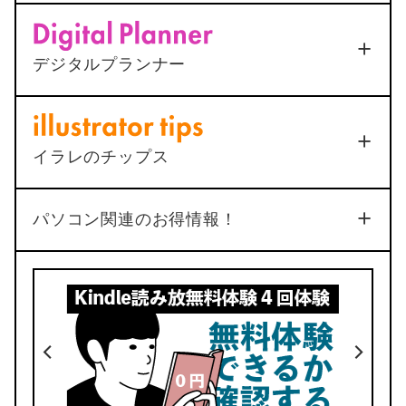
<AutoCAD>
マルチ引出線の
Appl
ポチップ
ポチップ
下線が最終行で二重になる原
(Ap
ー
デジタルプランナー10年手帳〜アプリより
総合
シル
因と1ステップ解決法
デジタルプランナー
も自由に〜
5
2025年12月25日
2021年8月1日
「バレットジャーナル」
品質
機能
3
5
イラレのチップス
No.34
パソコン関連のお得情報！
4
2
デザイン
価格