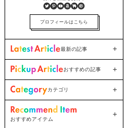
Twitter
Pinterest
YouTube
Amazon
BOOTH
PIXTA
プロフィールはこちら
最新の記事
【iOS18対応】iPhone通話
おすすめの記事
録音を標準機能で活用｜設定
から保存まで1つで解説
dget
Download
2026年3月3日
カテゴリ
＜Outlook＞
Thunderbirdへ
メールを送信すると添付ファ
イルが.datになってしまう
2025年12月25日
おすすめアイテム