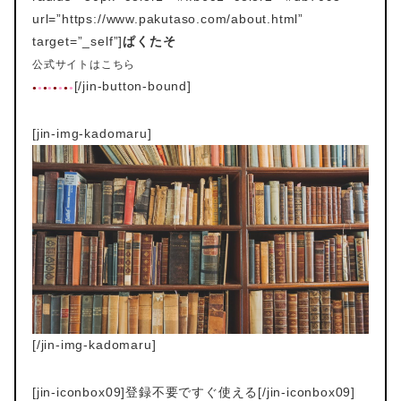
url=”https://www.pakutaso.com/about.html”
target=”_self”]
ぱくたそ
公式サイトはこちら
[/jin-button-bound]
●
●
●
●
●
●
●
●
[jin-img-kadomaru]
[/jin-img-kadomaru]
[jin-iconbox09]登録不要ですぐ使える[/jin-iconbox09]