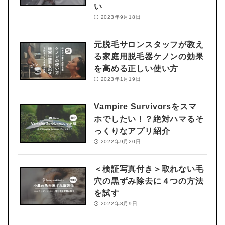
い
2023年9月18日
元脱毛サロンスタッフが教え
る
家庭用脱毛器ケノンの効果
を高める正しい使い方
2023年1月19日
Vampire Survivorsをスマ
ホでしたい！？
絶対ハマるそ
っくりなアプリ紹介
2022年9月20日
＜検証写真付き＞
取れない毛
穴の黒ずみ除去に４つの方法
を試す
2022年8月9日