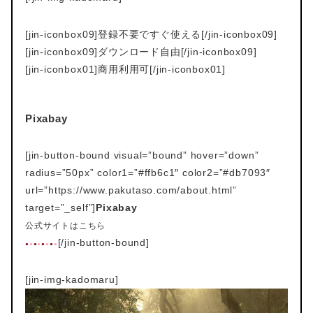
[jin-iconbox09]登録不要ですぐ使える[/jin-iconbox09]
[jin-iconbox09]ダウンロード自由[/jin-iconbox09]
[jin-iconbox01]商用利用可[/jin-iconbox01]
Pixabay
[jin-button-bound visual=”bound” hover=”down”
radius=”50px” color1=”#ffb6c1″ color2=”#db7093″
url=”https://www.pakutaso.com/about.html”
target=”_self”]
Pixabay
公式サイトはこちら
[/jin-button-bound]
●
●
●
●
●
●
●
●
[jin-img-kadomaru]