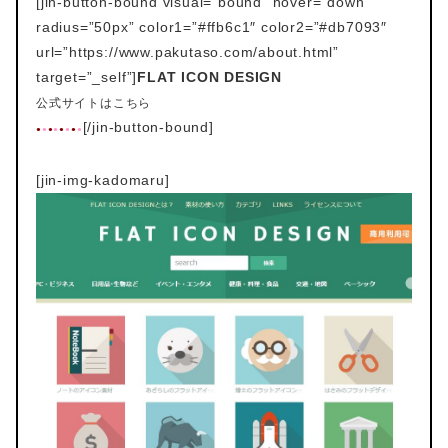
[jin-button-bound visual=”bound” hover=”down”
radius=”50px” color1=”#ffb6c1″ color2=”#db7093″
url=”https://www.pakutaso.com/about.html”
target=”_self”]
FLAT ICON DESIGN
公式サイトはこちら
[/jin-button-bound]
●
●
●
●
●
●
●
●
[jin-img-kadomaru]