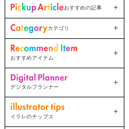
【iOS18対応】iPhone通話
おすすめの記事
録音を標準機能で活用｜設定
から保存まで1つで解説
dget
Download
2026年3月3日
カテゴリ
＜Outlook＞
Thunderbirdへ
メールを送信すると添付ファ
イルが.datになってしまう
2025年12月25日
おすすめアイテム
<AutoCAD>
マルチ引出線の
Appl
ポチップ
ポチップ
下線が最終行で二重になる原
(Ap
ー
デジタルプランナー10年手帳〜アプリより
総合
シル
因と1ステップ解決法
デジタルプランナー
も自由に〜
5
2025年12月25日
2021年8月1日
「バレットジャーナル」
品質
機能
3
5
イラレのチップス