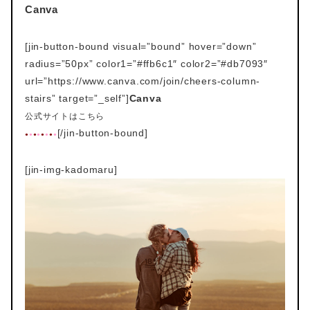
Canva
[jin-button-bound visual=”bound” hover=”down”
radius=”50px” color1=”#ffb6c1″ color2=”#db7093″
url=”https://www.canva.com/join/cheers-column-
stairs” target=”_self”]
Canva
公式サイトはこちら
[/jin-button-bound]
●
●
●
●
●
●
●
●
[jin-img-kadomaru]