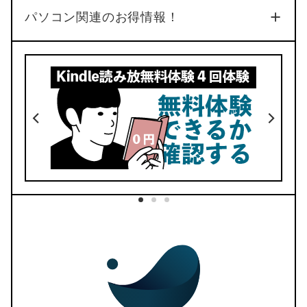
No.34
パソコン関連のお得情報！
4
2
デザイン
価格
No.33
今どきデザインでオシャレ
でき
リフィルは豊富な50種類以上
好きなページにとべるリンク機能
デイリーへのリンクも完備
BOOTHでダウンロード