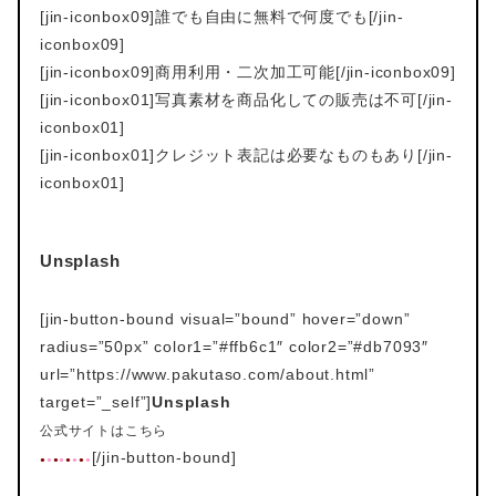
[jin-iconbox09]誰でも自由に無料で何度でも[/jin-
iconbox09]
[jin-iconbox09]商用利用・二次加工可能[/jin-iconbox09]
[jin-iconbox01]写真素材を商品化しての販売は不可[/jin-
iconbox01]
[jin-iconbox01]クレジット表記は必要なものもあり[/jin-
iconbox01]
Unsplash
[jin-button-bound visual=”bound” hover=”down”
radius=”50px” color1=”#ffb6c1″ color2=”#db7093″
url=”https://www.pakutaso.com/about.html”
target=”_self”]
Unsplash
公式サイトはこちら
[/jin-button-bound]
●
●
●
●
●
●
●
●