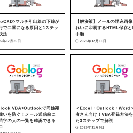
4
デザイン
toCAD>
マルチ引出線の下線が
【解決策】メールの埋込画像
行で二重になる原因と1ステッ
れいに印刷するHTML保存と
決法
手順
25年12月25日
2025年12月11日
動く手帳が使
ここでしか買
リフィル53種
デイリーリン
BOOTH
紹介記
tlook VBA>
Outlookで同姓宛
＜Excel・Outlook・Word
違いを防ぐ！メール送信前に
者さん向け！VBA登録方法
苗字の人の一覧を確認できる
た3ステップで解説
ロ
2025年11月6日