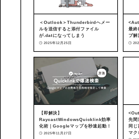
＜Outlook＞
Thunderbirdへメー
<Au
ルを送信すると添付ファイル
最終
が.datになってしまう
プ解
2025年12月25日
20
【即解決】
<Ou
RaycastWindowsQuicklink効率
先間
化術｜Googleマップを秒速起動！
同じ
マク
2025年11月27日