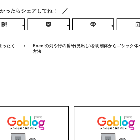
かったらシェアしてね！
＜無限ループ解決方法＞i
まったく
Excelの列や行の番号(見出し)を明朝体からゴシック体
Apple Touch 
イナポイント申請は絶
方法
Keyboard (A
2022年7月22日
Mac用) – 日本語
バー
動く手帳
総
品質
3