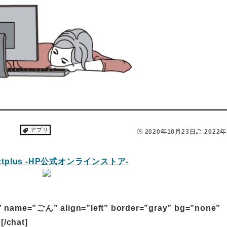
アプリ
2020年10月23日
2022
” name=”ごん” align=”left” border=”gray” bg=”none”
chat]