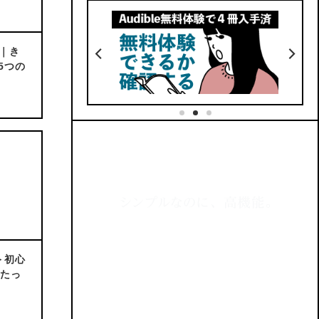
5
価格
｜き
5つの
10年使える手帳
No.33
1ページにまとまっていて見返し
できる
える
六曜・干支があるから便利
えない
365(366)日分のリンクがある
類
BOOTHでダウンロード
ク完備
でダウンロード
紹介記事はこちら
No.32
事はこちら
＞
初心
をたっ