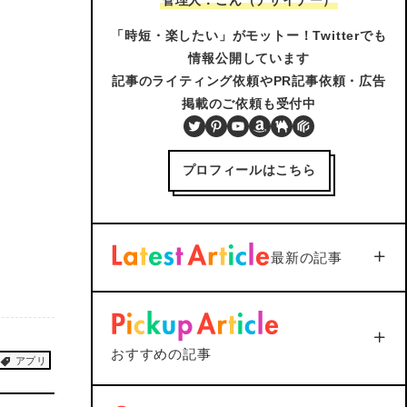
「時短・楽したい」がモットー！Twitterでも
情報公開しています
記事のライティング依頼やPR記事依頼・広告
掲載のご依頼も受付中
Twitter
Pinterest
YouTube
Amazon
BOOTH
PIXTA
プロフィールはこちら
最新の記事
【iOS18対応】iPhone通話
録音を標準機能で活用｜設
定から保存まで1つで解説
2026年3月3日
おすすめの記事
アプリ
Soft/App
PC/Gadget
＜Outlook＞
Thunderbird
へメールを送信すると添付