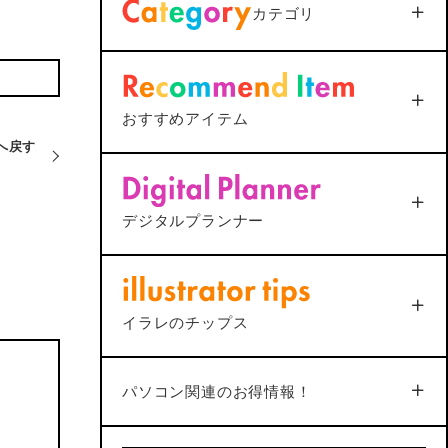
カテゴリ
ファイルが.datになってしま
う
2025年12月25日
<AutoCAD>
マルチ引出線の
おすすめアイテム
下線が最終行で二重になる
原因と1ステップ解決法
Phoneでマ
へ戻す
<解決＞MacとMagic Keyboardで修
ID搭載Magic
2025年12月25日
対に躓く
飾キーの設定がうまくいかない？
ポチップ
ppleシリコン搭載
総合
2022年7月7日
（JIS） – シル
デジタルプランナー
5
「ムブプラ」
10年手帳「めもりぃ」
品質
機能
ポチップ
4
4
合
4
イラレのチップス
No.34
機能
4
2
4
パソコン関連のお得情報！
デザイン
価格