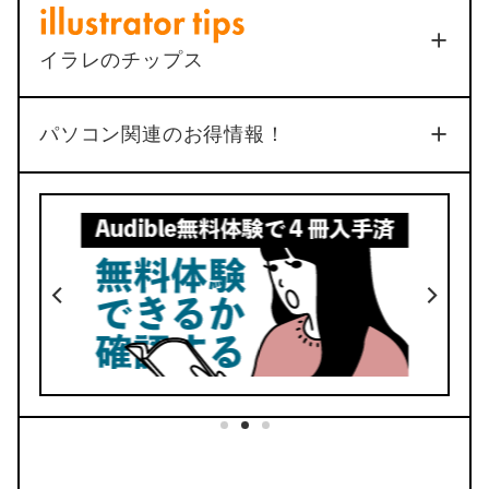
品質
機能
4
4
イラレのチップス
No.34
パソコン関連のお得情報！
4
2
デザイン
価格
No.33
動く手帳が使える
ここでしか買えない
リフィル53種類
デイリーリンク完備