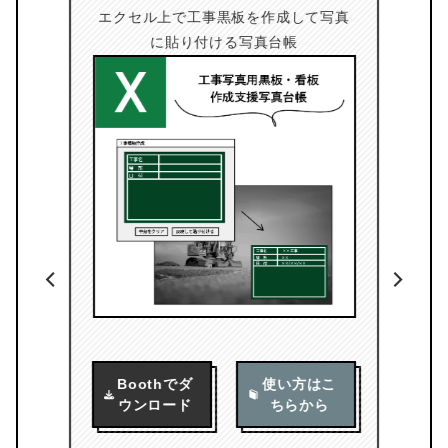
エクセル上で工事黒板を作成して写真
ス
にす
に貼り付ける写真台帳
Boothでダ
使い方はこ
こ
ウンロード
ちらから