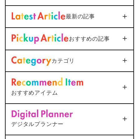
最新の記事
【iOS18対応】iPhone通話
おすすめの記事
録音を標準機能で活用｜設定
から保存まで1つで解説
/App
PC/Gadget
2026年3月3日
カテゴリ
＜Outlook＞
Thunderbirdへ
メールを送信すると添付ファ
イルが.datになってしまう
2025年12月25日
おすすめアイテム
<AutoCAD>
マルチ引出線の
ポチップ
下線が最終行で二重になる原
S） –
<解決＞MacとMagic Keyboardで修飾キー
総合
因と1ステップ解決法
デジタルプランナー
の設定がうまくいかない？
5
2025年12月25日
ポチップ
2022年7月7日
動く手帳「ムブプラ」