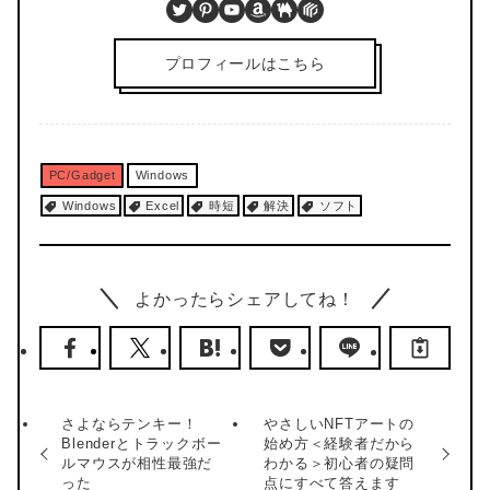
Twitter
Pinterest
YouTube
Amazon
BOOTH
PIXTA
プロフィールはこちら
PC/Gadget
Windows
Windows
Excel
時短
解決
ソフト
よかったらシェアしてね！
さよならテンキー！
やさしいNFTアートの
Blenderとトラックボー
始め方＜経験者だから
ルマウスが相性最強だ
わかる＞初心者の疑問
った
点にすべて答えます