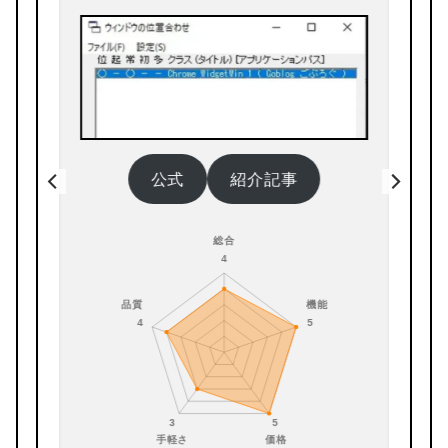
公式
紹介記事
総合
4
品質
機能
4
5
3
5
手軽さ
価格