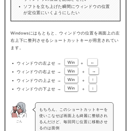
ソフトを立ち上げた瞬間にウィンドウの位置
が定位置にいくようにしたい
Windowsにはもともと、ウィンドウの位置を画面上の左
右上下に整列させるショートカットキーが用意されてい
ます。
Win
←
ウィンドウの左よせ →
＋
Win
→
ウィンドウの右よせ →
＋
Win
↑
ウィンドウの上よせ →
＋
Win
↓
ウィンドウの下よせ →
＋
もちろん、このショートカットキーを
使いこなせば画面上も綺麗に整頓され
ごん
るんだけど、毎回同じ位置に移動させ
るのは面倒