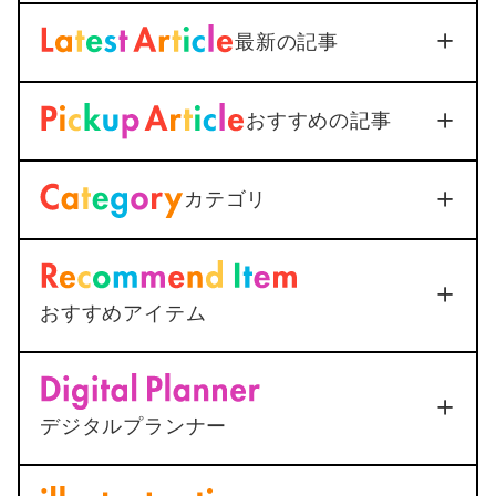
最新の記事
【iOS18対応】iPhone通話
おすすめの記事
録音を標準機能で活用｜設定
から保存まで1つで解説
Soft/App
2026年3月3日
カテゴリ
＜Outlook＞
Thunderbirdへ
メールを送信すると添付ファ
イルが.datになってしまう
2025年12月25日
おすすめアイテム
<AutoCAD>
マルチ引出線の
Apple Touch ID搭載Magic Keyboard
下線が最終行で二重になる原
(Appleシリコン搭載Mac用) – 日本語（JIS） –
＜無限ループ解決方法＞iPhoneでマイナ
シルバー
因と1ステップ解決法
ポイント申請は絶対に躓く
デジタルプランナー
2025年12月25日
ポチップ
2022年7月22日
動く手帳「ムブプラ」
総合