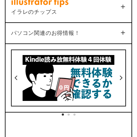
4
イラレのチップス
品質
機能
3
4
No.34
パソコン関連のお得情報！
4
5
デザイン
価格
No.33
動く手帳が使える
ここでしか買えない
リフィル53種類
デイリーリンク完備