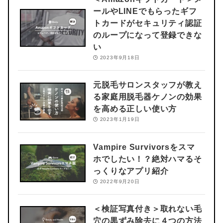
ールやLINEでもらったギフ
トカードがセキュリティ認証
のループになって登録できな
い
2023年9月18日
元脱毛サロンスタッフが教え
る
家庭用脱毛器ケノンの効果
を高める正しい使い方
2023年1月19日
Vampire Survivorsをスマ
ホでしたい！？
絶対ハマるそ
っくりなアプリ紹介
2022年9月20日
＜検証写真付き＞
取れない毛
穴の黒ずみ除去に４つの方法