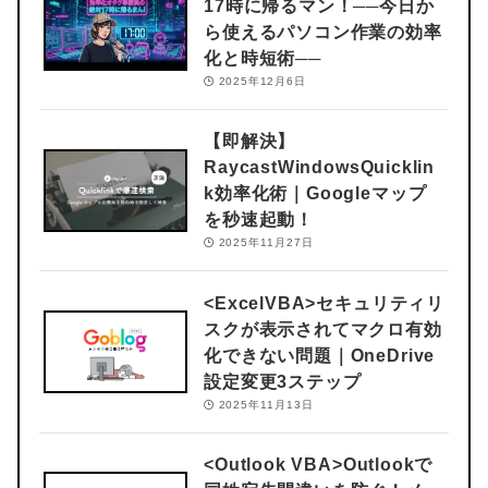
17時に帰るマン！
──今日か
ら使えるパソコン作業の効率
化と時短術──
2025年12月6日
【即解決】
RaycastWindowsQuicklin
k効率化術｜Googleマップ
を秒速起動！
2025年11月27日
<ExcelVBA>
セキュリティリ
スクが表示されてマクロ有効
化できない問題｜OneDrive
設定変更3ステップ
2025年11月13日
<Outlook VBA>
Outlookで