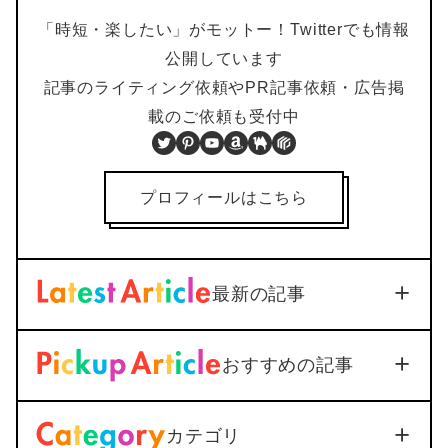
「時短・楽したい」がモットー！Twitterでも情報
公開しています
記事のライティング依頼やPR記事依頼・広告掲
載のご依頼も受付中
Twitter
Pinterest
YouTube
Amazon
BOOTH
PIXTA
プロフィールはこちら
最新の記事
【iOS18対応】iPhone通話
おすすめの記事
録音を標準機能で活用｜設定
から保存まで1つで解説
Soft/App
2026年3月3日
カテゴリ