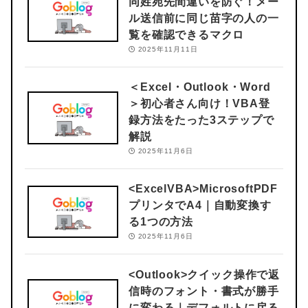
同姓宛先間違いを防ぐ！メー
ル送信前に同じ苗字の人の一
覧を確認できるマクロ
2025年11月11日
＜Excel・Outlook・Word
＞
初心者さん向け！VBA登
録方法をたった3ステップで
解説
2025年11月6日
<ExcelVBA>
MicrosoftPDF
プリンタでA4｜自動変換す
る1つの方法
2025年11月6日
<Outlook>
クイック操作で返
信時のフォント・書式が勝手
に変わる｜デフォルトに戻る