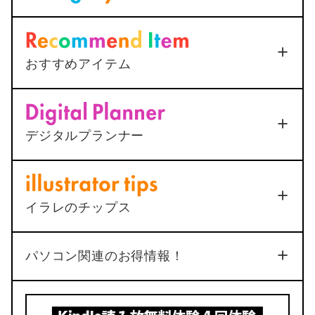
＜Outlook＞
Thunderbirdへ
メールを送信すると添付ファ
イルが.datになってしまう
2025年12月25日
おすすめアイテム
<AutoCAD>
マルチ引出線の
Apple Touch ID搭載Magic Keyboard
下線が最終行で二重になる原
(Appleシリコン搭載Mac用) – 日本語（JIS） –
＜無限ループ解決方法＞iPhoneでマイナ
シルバー
因と1ステップ解決法
ポイント申請は絶対に躓く
デジタルプランナー
2025年12月25日
ポチップ
2022年7月22日
動く手帳「ムブプラ」
総合
4
イラレのチップス
品質
機能
3
4
No.34
パソコン関連のお得情報！
4
5