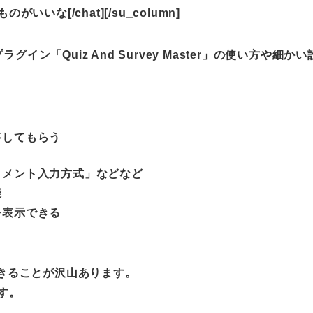
な[/chat][/su_column]
グイン「Quiz And Survey Master」の使い方や細か
答してもらう
コメント入力方式」などなど
能
を表示できる
かにもできることが沢山あります。
す。