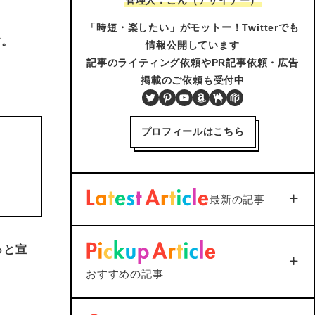
「時短・楽したい」がモットー！Twitterでも
す。
情報公開しています
記事のライティング依頼やPR記事依頼・広告
掲載のご依頼も受付中
Twitter
Pinterest
YouTube
Amazon
BOOTH
PIXTA
プロフィールはこちら
最新の記事
【iOS18対応】iPhone通話
録音を標準機能で活用｜設
ちょっと宣
定から保存まで1つで解説
2026年3月3日
おすすめの記事
Soft/App
PC/Gadget
＜Outlook＞
Thunderbird
へメールを送信すると添付