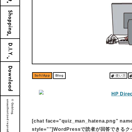
Soft/App
Blog
使い方
[chat face=”quiz_man_hatena.png” n
style=””]WordPressで読者が回