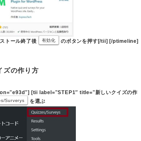
有効化
効化”]インストール終了後
のボタンを押す[/tii] [/ptimeline]
r」クイズの作り方
 icon=”e93d”] [tii label=”STEP1″ title=”新しいクイズの作
es/Surverys
を選ぶ