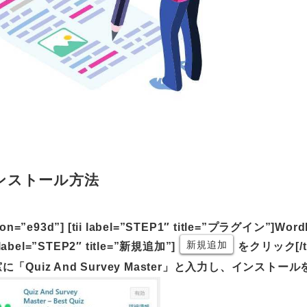
r」インストール方法
 icon=”e93d”] [tii label=”STEP1″ title=”プラグイン”]Wor
新規追加
i label=”STEP2″ title=”新規追加”]
をクリック[/tii]
検索窓に「Quiz And Survey Master」と入力し、インストー