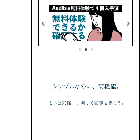
5
価格
10年使える手帳
No.33
1ページにまとまっていて見返し
できる
る
六曜・干支があるから便利
ない
365(366)日分のリンクがある
類
BOOTHでダウンロード
完備
でダウンロード
紹介記事はこちら
No.32
はこちら