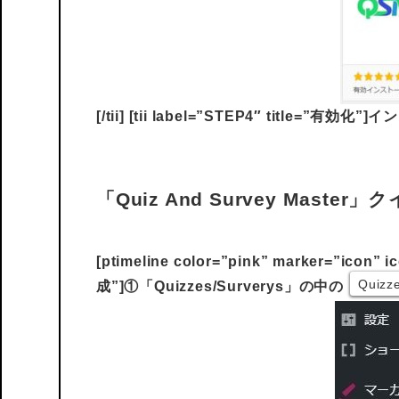
[/tii] [tii label=”STEP4″ title=”有
「Quiz And Survey Maste
[ptimeline color=”pink” marker=”icon”
Quizz
成”]①「Quizzes/Surverys」の中の