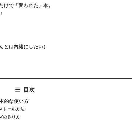
だけで「変われた」本。
！
＜無限ループ解決方法＞i
んとは内緒にしたい）
Apple Touch 
イナポイント申請は絶
Keyboard (A
2022年7月22日
Mac用) – 日本語
バー
動く手帳「
目次
総
」の基本的な使い方
品質
」インストール方法
3
クイズの作り方