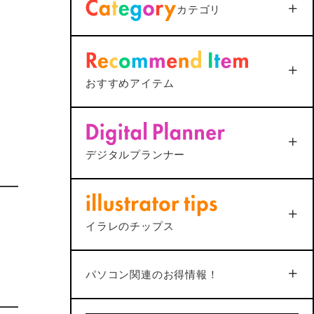
カテゴリ
ファイルが.datになってしま
う
2025年12月25日
<AutoCAD>
マルチ引出線の
おすすめアイテム
下線が最終行で二重になる
原因と1ステップ解決法
Phoneでマ
<解決＞MacとMagic Keyboardで修
ID搭載Magic
2025年12月25日
対に躓く
飾キーの設定がうまくいかない？
ポチップ
ppleシリコン搭載
総合
2022年7月7日
（JIS） – シル
デジタルプランナー
5
ムブプラ」
10年手帳「めもりぃ」
品質
機能
ポチップ
4
4
合
4
イラレのチップス
No.34
機能
4
2
4
パソコン関連のお得情報！
デザイン
価格