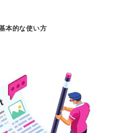
4
デザイン
er」の基本的な使い方
動く手帳が使え
ここでしか買え
リフィル53種
デイリーリンク
BOOTH
紹介記事